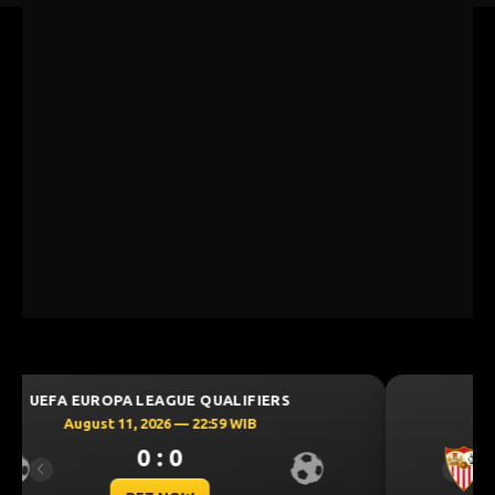
SPAIN LA LIGA
August 16, 2026 — 02:30 WIB
0 : 0
Previous
Next