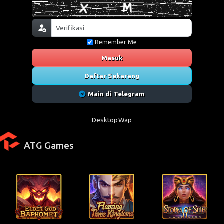
Remember Me
Masuk
Daftar Sekarang
Main di Telegram
Desktop
Wap
ATG Games