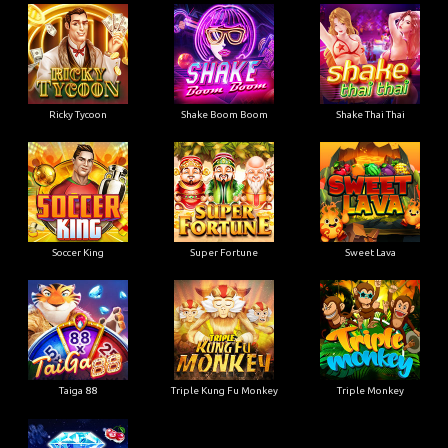
Ricky Tycoon
Shake Boom Boom
Shake Thai Thai
Soccer King
Super Fortune
Sweet Lava
Taiga 88
Triple Kung Fu Monkey
Triple Monkey