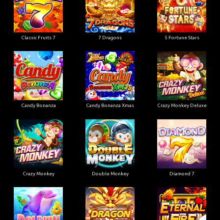
Classic Fruits 7
7 Dragons
5 Fortune Stars
Candy Bonanza
Candy Bonanza Xmas
Crazy Monkey Deluxe
Crazy Monkey
Double Monkey
Diamond 7