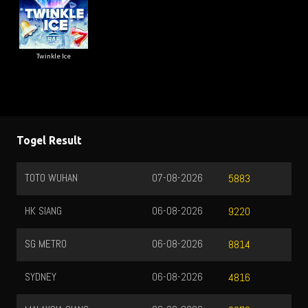
Twinkle Ice
Togel Result
TOTO WUHAN
07-08-2026
5883
HK SIANG
06-08-2026
9220
SG METRO
06-08-2026
8814
SYDNEY
06-08-2026
4816