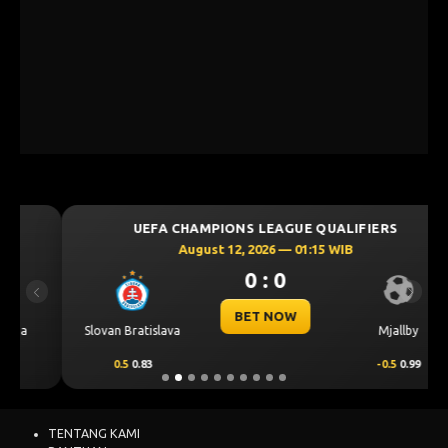
UEFA CHAMPIONS LEAGUE QUALIFIERS
August 12, 2026 — 01:15 WIB
0 : 0
Previous
Next
BET NOW
Slovan Bratislava
Mjallby
0.5
0.83
-0.5
0.99
TENTANG KAMI