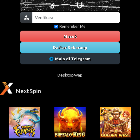
Remember Me
Masuk
Daftar Sekarang
Main di Telegram
Desktop
Wap
NextSpin