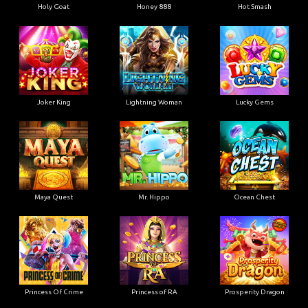
Holy Goat
Honey 888
Hot Smash
Joker King
Lightning Woman
Lucky Gems
Maya Quest
Mr. Hippo
Ocean Chest
Princess Of Crime
Princess of RA
Prosperity Dragon