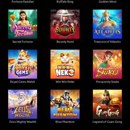
Fortune Familiar
Buffalo King
Golden West
Sacred Fortune
Bounty Hunt
Treasure of Atlantis
Royal Gems Match
Win Win Neko
Prosperity Snake
Zeus Mighty Wealth
Blue Phantom
Legend of Guan Gong