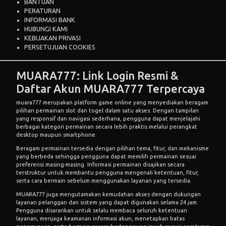
BANTUAN
PERATURAN
INFORMASI BANK
HUBUNGI KAMI
KEBIJAKAN PRIVASI
PERSETUJUAN COOKIES
MUARA777: Link Login Resmi &
Daftar Akun MUARA777 Terpercaya
muara777
merupakan platform game online yang menyediakan beragam
pilihan permainan slot dan togel dalam satu akses. Dengan tampilan
yang responsif dan navigasi sederhana, pengguna dapat menjelajahi
berbagai kategori permainan secara lebih praktis melalui perangkat
desktop maupun smartphone.
Beragam permainan tersedia dengan pilihan tema, fitur, dan mekanisme
yang berbeda sehingga pengguna dapat memilih permainan sesuai
preferensi masing-masing. Informasi permainan disajikan secara
terstruktur untuk membantu pengguna mengenali ketentuan, fitur,
serta cara bermain sebelum menggunakan layanan yang tersedia.
MUARA777 juga mengutamakan kemudahan akses dengan dukungan
layanan pelanggan dan sistem yang dapat digunakan selama 24 jam.
Pengguna disarankan untuk selalu membaca seluruh ketentuan
layanan, menjaga keamanan informasi akun, menetapkan batas