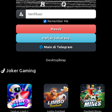
Remember Me
Masuk
Daftar Sekarang
Main di Telegram
Desktop
Wap
Joker Gaming
Cash or Crash 2
Limbo Football
Football Mines