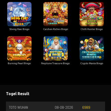
Sheng Xiao Bingo
Caishen Riches Bingo
Chilli Hunter Bingo
Burning Pearl Bingo
Neptune Treasure Bingo
Crypto Mania Bingo
Togel Result
TOTO WUHAN
08-08-2026
6989