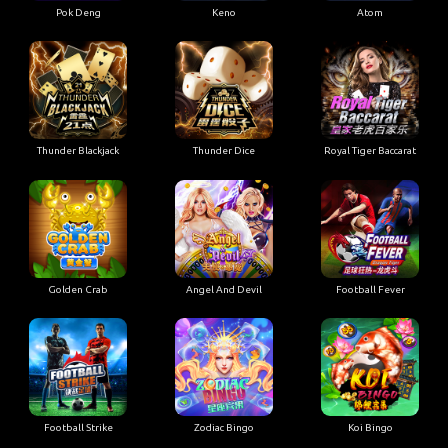
Pok Deng
Keno
Atom
Thunder Blackjack
Thunder Dice
Royal Tiger Baccarat
Golden Crab
Angel And Devil
Football Fever
Football Strike
Zodiac Bingo
Koi Bingo