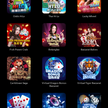
Odds HiLo
Thai Hi Lo
Lucky Wheel
Fish Prawn Crab
Belangkai
Baccarat Babes
Caribbean Saga
Virtual Dragon Bonus
Virtual Tiger Baccarat
Baccarat