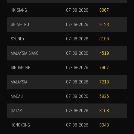
HK SIANG
07-08-2026
8867
SG METRO
07-08-2026
9123
SYDNEY
07-08-2026
0158
MALAYSIA SIANG
07-08-2026
4519
SINGAPORE
07-08-2026
7907
MALAYSIA
07-08-2026
7218
MACAU
07-08-2026
5825
QATAR
07-08-2026
3158
HONGKONG
07-08-2026
9943