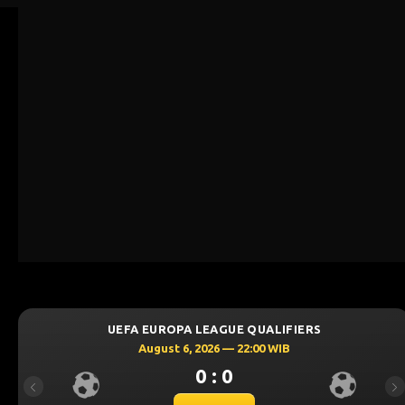
PA LEAGUE QUALIFIERS
UEFA EUROPA
 6, 2026 — 22:00 WIB
August 6
0 : 0
Previous
Ne