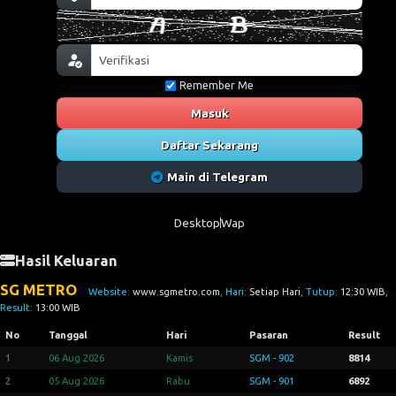
Remember Me
Masuk
Daftar Sekarang
Main di Telegram
Desktop
Wap
Hasil Keluaran
SG METRO
Website:
www.sgmetro.com
, Hari:
Setiap Hari
, Tutup:
12:30 WIB
,
Result:
13:00 WIB
No
Tanggal
Hari
Pasaran
Result
1
06 Aug 2026
Kamis
SGM - 902
8814
2
05 Aug 2026
Rabu
SGM - 901
6892