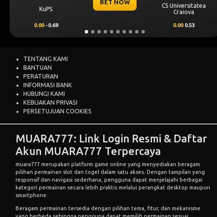
BET NOW
CS Universitatea
Maccabi Tel Aviv (n)
Craiova
0.00
0.53
0.25
0.72
TENTANG KAMI
BANTUAN
PERATURAN
INFORMASI BANK
HUBUNGI KAMI
KEBIJAKAN PRIVASI
PERSETUJUAN COOKIES
MUARA777: Link Login Resmi & Daftar
Akun MUARA777 Terpercaya
muara777
merupakan platform game online yang menyediakan beragam
pilihan permainan slot dan togel dalam satu akses. Dengan tampilan yang
responsif dan navigasi sederhana, pengguna dapat menjelajahi berbagai
kategori permainan secara lebih praktis melalui perangkat desktop maupun
smartphone.
Beragam permainan tersedia dengan pilihan tema, fitur, dan mekanisme
yang berbeda sehingga pengguna dapat memilih permainan sesuai