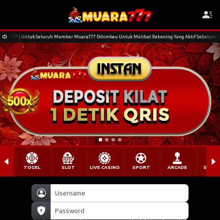
qa****xr Berhasil Withdraw Rp 6.682.000,00
77 | Untuk Seluruh Member Muara777 Dihimbau Untuk Melihat Rekening Yang Aktif Sebelum Transfer |
TOGEL
SLOT
LIVE CASINO
SPORT
ARCADE
SABU