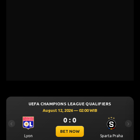
IFIERS
UEFA CHAMPIONS LEAGUE QUALIFIER
August 12, 2026 — 01:30 WIB
0 : 0
Previous
Next
BET NOW
Sparta Praha
SK Sturm Graz
Fene