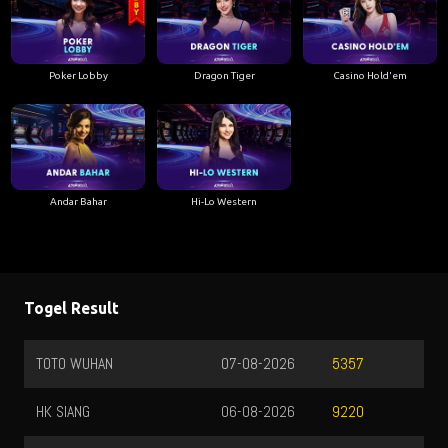
Poker Lobby
Dragon Tiger
Casino Hold'em
Andar Bahar
Hi-Lo Western
Togel Result
TOTO WUHAN
07-08-2026
5357
HK SIANG
06-08-2026
9220