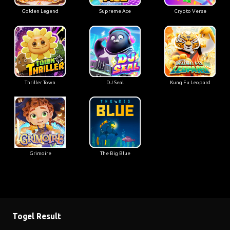
Golden Legend
Supreme Ace
Crypto Verse
Thriller Town
DJ Seal
Kung Fu Leopard
Grimoire
The Big Blue
Togel Result