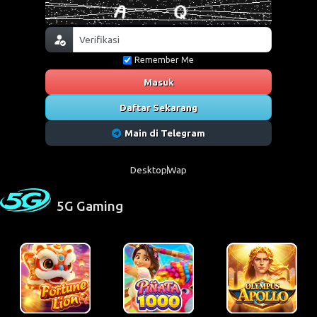
Remember Me
Masuk
Daftar Sekarang
Main di Telegram
Desktop
Wap
5G Gaming