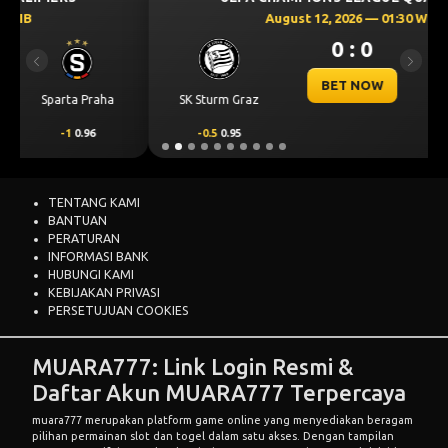
August 12, 2026 — 01:30 WIB
0 : 0
Previous
Next
BET NOW
SK Sturm Graz
Fenerbahce
-0.5
0.95
0.5
0.87
TENTANG KAMI
BANTUAN
PERATURAN
INFORMASI BANK
HUBUNGI KAMI
KEBIJAKAN PRIVASI
PERSETUJUAN COOKIES
MUARA777: Link Login Resmi &
Daftar Akun MUARA777 Terpercaya
muara777
merupakan platform game online yang menyediakan beragam
pilihan permainan slot dan togel dalam satu akses. Dengan tampilan