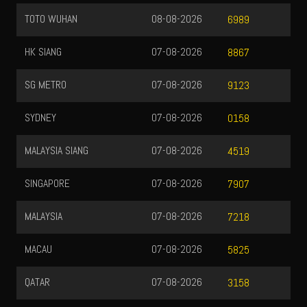
TOTO WUHAN
08-08-2026
6989
HK SIANG
07-08-2026
8867
SG METRO
07-08-2026
9123
SYDNEY
07-08-2026
0158
MALAYSIA SIANG
07-08-2026
4519
SINGAPORE
07-08-2026
7907
MALAYSIA
07-08-2026
7218
MACAU
07-08-2026
5825
QATAR
07-08-2026
3158