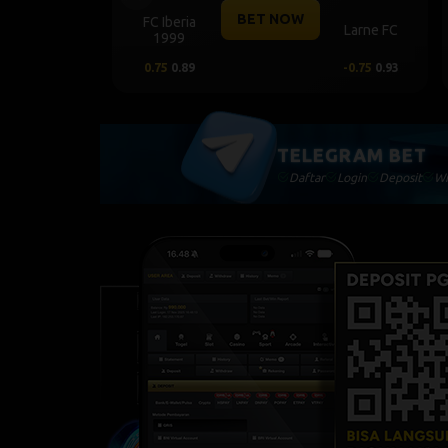
T NOW
BET NOW
Rayo
Alaves
Getafe
Vallecano
-0.25
0.95
0.00
0.62
0.00
-0.7
TELEGRAM BET
Daftar
Login
Deposit
Wi