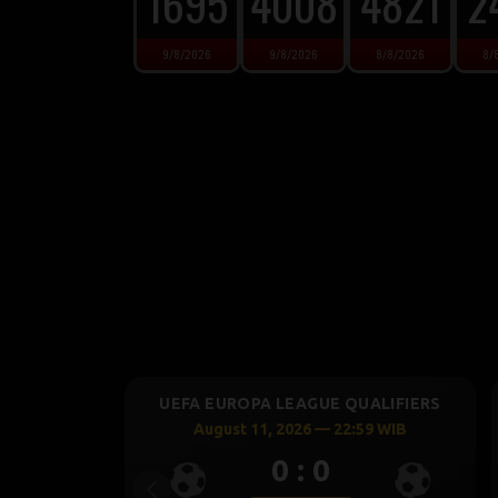
1695
4008
4821
2
9/8/2026
9/8/2026
8/8/2026
8/
 LA LIGA
SPAIN LA LIGA
026 — 02:30 WIB
August 16, 2026 — 00:30 WIB
 : 0
0 : 0
Previous