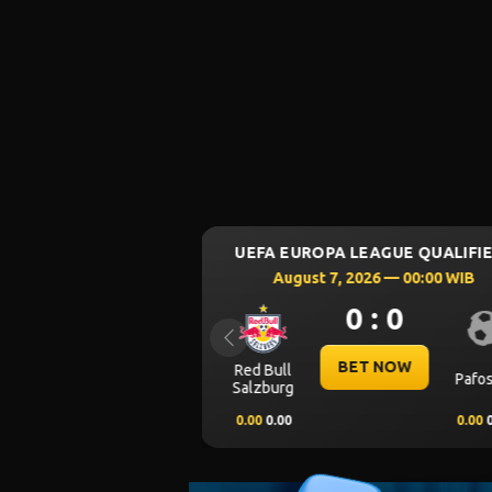
Book of Duat
Brawl
UEFA EUROPA LEAGUE QUALIFI
August 6, 2026 — 22:59 WIB
2 : 1
Diamond Rise
Fire
Previous
BET NOW
Jagiellonia
Range
Bialystok
0.00
-0.71
0.00