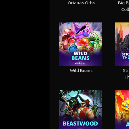
Orianas Orbs
Big B
Col
Wild Beans
St
Th