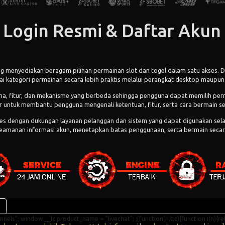
 Login Resmi & Daftar Ak
 menyediakan beragam pilihan permainan slot dan togel dalam satu akses. D
i kategori permainan secara lebih praktis melalui perangkat desktop maupu
e Racaroon
Sahara Riches: Cash
Veils of Ve
Collect Max
ma, fitur, dan mekanisme yang berbeda sehingga pengguna dapat memilih perm
tur untuk membantu pengguna mengenali ketentuan, fitur, serta cara bermain 
dengan dukungan layanan pelanggan dan sistem yang dapat digunakan selam
eamanan informasi akun, menetapkan batas penggunaan, serta bermain secar
 Truck Begins
Book of Inferno
Mine & Me
s"; window.__lc.product_name = "livechat"; ;(function(n,t,c){function i(n){retu