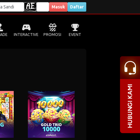
nk Alternatif : muara777.it.com
Selamat Datang Di Muara777 | Untuk 
Masuk
Daftar
ADE
INTERACTIVE
PROMOSI
EVENT