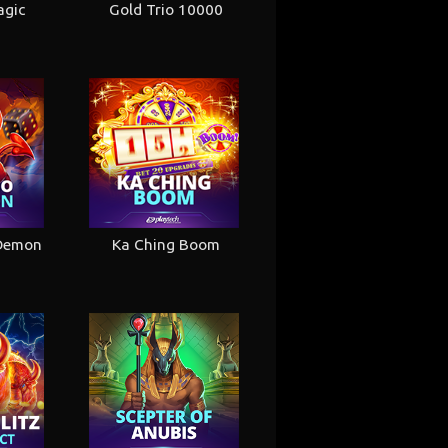
agic
Gold Trio 10000
 Demon
Ka Ching Boom