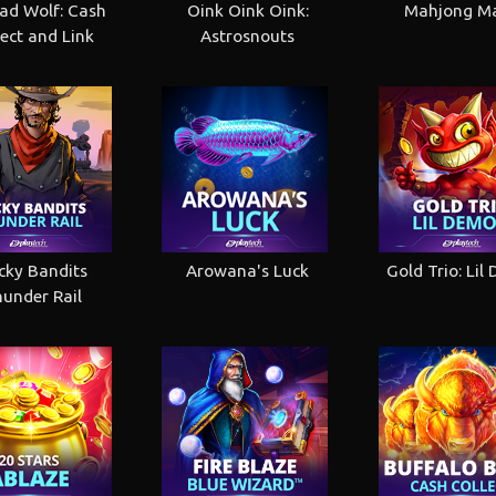
ad Wolf: Cash
Oink Oink Oink:
Mahjong M
lect and Link
Astrosnouts
icky Bandits
Arowana's Luck
Gold Trio: Lil
under Rail