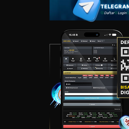
TELEGRA
Daftar
Login
Leprechaun's Luck:
Rich
Cash Collect
Lucky Bass: Mega
Epic 
Cash Collect