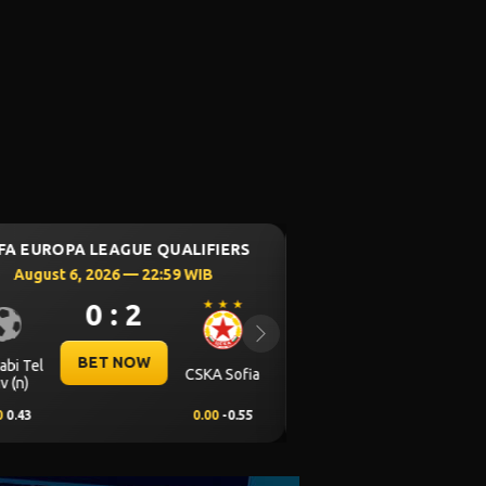
ralds
Wild Harlequin
s
FA EUROPA LEAGUE QUALIFIERS
August 7, 2026 — 00:45 WIB
0 : 0
 Red
Frog's Gift
Next
BET NOW
AOK
Anderlecht
5
0.60
-0.5
-0.76